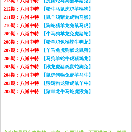
213期：八肖中特
【虎鼠蛇马狗猴羊猪兔】
212期：八肖中特
【猪牛马鼠虎鸡羊猴狗】
211期：八肖中特
【鼠羊鸡猪龙虎狗马猴】
210期：八肖中特
【狗蛇猪羊龙兔鼠马虎】
209期：八肖中特
【牛马狗羊龙兔虎猪蛇】
208期：八肖中特
【猪羊鸡兔猴蛇牛狗龙】
207期：八肖中特
【羊马兔虎狗猴龙鼠猪】
206期：八肖中特
【马狗羊蛇牛虎猪鸡龙】
205期：八肖中特
【猴龙虎猪鸡鼠蛇狗兔】
204期：八肖中特
【鼠鸡狗猴兔虎羊马牛】
203期：八肖中特
【猴鸡狗龙猪虎鼠羊牛】
202期：八肖中特
【猪羊龙牛马蛇虎猴兔】